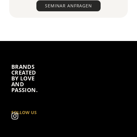
SEMINAR ANFRAGEN
BRANDS
CREATED
BY LOVE
AND
PASSION.
I
FOLLOW US
n
s
t