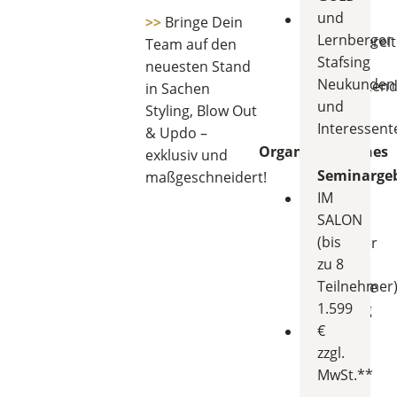
und
Perfekte
>>
Bringe Dein
Lernberger
Haarvorberei
Team auf den
Stafsing
für
neuesten Stand
Neukunden
langanhalten
in Sachen
und
Looks
Styling, Blow Out
Interessent
& Updo –
Organisatorisches
exklusiv und
Seminarge
maßgeschneidert!
IM
Max.
SALON
8
(bis
Teilnehmer
zu 8
für
Teilnehmer
individuelle
1.599
Betreuung
€
Fokus:
zzgl.
Praxis
MwSt.**
&