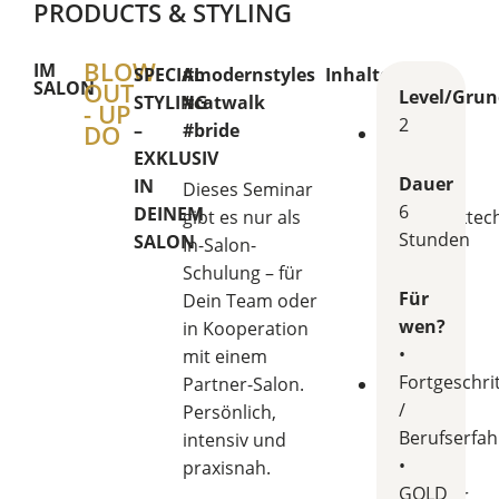
PRODUCTS & STYLING
BLOW
IM
SPECIAL
#modernstyles
Inhalte
SALON
OUT
Level/Grun
STYLING
#catwalk
- UP
2
DO
–
#bride
Moderne
EXKLUSIV
&
Dauer
IN
Dieses Seminar
effiziente
6
DEINEM
gibt es nur als
Hochstecktec
Stunden
SALON
In-Salon-
für
Schulung – für
Hochzeit,
Für
Dein Team oder
Gala
wen?
in Kooperation
&
•
mit einem
Events
Fortgeschri
Partner-Salon.
Vielseitige
/
Persönlich,
Styling-
Berufserfa
intensiv und
Elemente,
•
praxisnah.
sofort
GOLD
umsetzbar