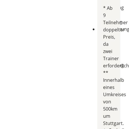
direkte
Anwendung
* Ab
im
9
Salonalltag
Teilnehmer
Unterstützun
doppelter
bei
Preis,
der
da
Partner-
zwei
Salon-
Trainer
Vermittlung
erforderlich
möglich
**
Innerhalb
eines
Umkreises
von
500km
um
Stuttgart.