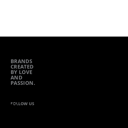
BRANDS
CREATED
BY LOVE
AND
PASSION.
I
FOLLOW US
n
s
t