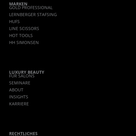
a
MARKEN
GOLD PROFESSIONAL
g
LERNBERGER STAFSING
r
HUFS
a
LINE SCISSORS
m
HOT TOOLS
HH SIMONSEN
LUXURY BEAUTY
FÜR SALONS
SEMINARE
ABOUT
INSIGHTS
KARRIERE
RECHTLICHES